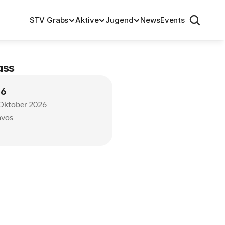
STV Grabs
Aktive
Jugend
News
Events
ass
26
 Oktober 2026
avos