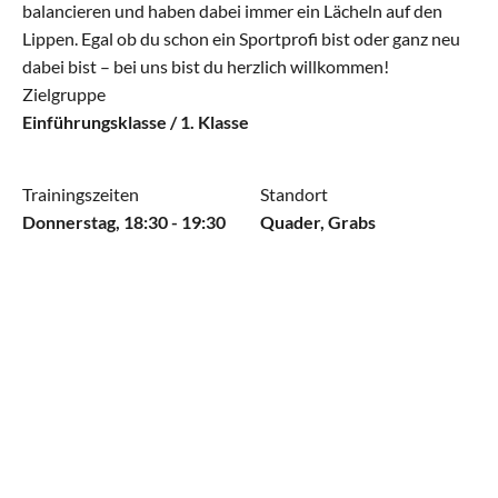
balancieren und haben dabei immer ein Lächeln auf den 
Aktive
Lippen. Egal ob du schon ein Sportprofi bist oder ganz neu 
dabei bist – bei uns bist du herzlich willkommen!
Alle Riegen
Zielgruppe
Einführungsklasse / 1. Klasse
Schaukelring
Leichtathletik
Trainingszeiten
Standort
Donnerstag, 18:30 - 19:30
Quader, Grabs
Gymnastik
Allround
Jugend
Alle Riegen
Einführungsriege