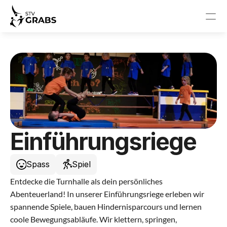
News
Events
STV Grabs
News
Einführungsriege
Events
Spass
Spiel
Vorstand
Entdecke die Turnhalle als dein persönliches 
Abenteuerland! In unserer Einführungsriege erleben wir 
Sponsoren
spannende Spiele, bauen Hindernisparcours und lernen 
coole Bewegungsabläufe. Wir klettern, springen, 