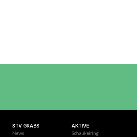
E-Mail
Riege
Nachricht
Senden
STV GRABS
AKTIVE
News
Schaukelring