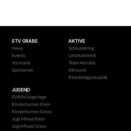
Leichtathletik Gross
STV GRABS
AKTIVE
News
Schaukelring
Events
Leichtathletik
Vorstand
Team Aerobic
Sponsoren
Allround
Kleinfeldgymnastik
JUGEND
Einführungsriege
Kinderturnen Klein
Kinderturnen Gross
Jugi Mixed Klein
Jugi Mixed Gross