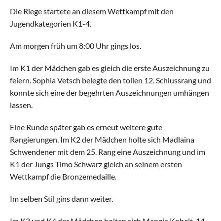
Die Riege startete an diesem Wettkampf mit den 
Aktive
Jugendkategorien K1-4.
Alle Riegen
Am morgen früh um 8:00 Uhr gings los.
Schaukelring
Im K1 der Mädchen gab es gleich die erste Auszeichnung zu 
feiern. Sophia Vetsch belegte den tollen 12. Schlussrang und 
Leichtathletik
konnte sich eine der begehrten Auszeichnungen umhängen 
lassen.
Gymnastik
Eine Runde später gab es erneut weitere gute 
Rangierungen. Im K2 der Mädchen holte sich Madlaina 
Allround
Schwendener mit dem 25. Rang eine Auszeichnung und im 
K1 der Jungs Timo Schwarz gleich an seinem ersten 
Jugend
Wettkampf die Bronzemedaille.
Alle Riegen
Im selben Stil gins dann weiter.
Einführungsriege
Im K3 und K4 der Mädchen holten sich Mengia Kobelt, 14. 