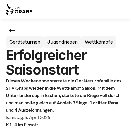
News
Geräteturnen
Jugendriegen
Wettkämpfe
Events
Erfolgreicher
STV Grabs
Saisonstart
News
Dieses Wochenende startete die Geräteturnfamilie des 
Events
STV Grabs wieder in die Wettkampf Saison. Mit dem 
Unterländercup in Eschen, startete die Riege voll durch 
Vorstand
und man holte gleich auf Anhieb 3 Siege, 1 dritter Rang 
und 4 Auszeichnungen.
Samstag, 5. April 2025
Sponsoren
K1 -4 im Einsatz