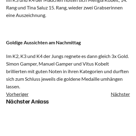
Rang und Tina Saluz 15. Rang, wieder zwei Grabserinnen 
eine Auszeichnung.
Kinderturnen Klein
Kinderturnen Gross
Goldige Aussichten am Nachmittag
Jugi Mixed Klein
Im K2, K3 und K4 der Jungs regnete es dann gleich 3x Gold. 
Simon Gamper, Manuel Gamper und Vitus Kobelt 
Jugi Mixed Gross
brillierten mit guten Noten in ihren Kategorien und durften 
sich zum Schluss jeweils die goldene Medaille umhängen 
Geräteturnen
lassen.
Vorheriger
Nächster
Dance Mix Klein
Nächster Anlass
Dance Mix Gross
Leichtathletik Klein