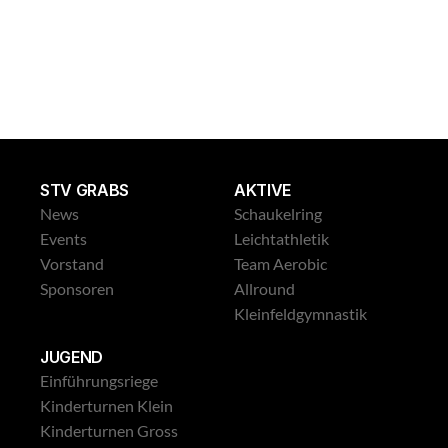
Leichtathletik Gross
STV GRABS
AKTIVE
News
Schaukelring
Events
Leichtathletik
Vorstand
Team Aerobic
Sponsoren
Allround
Kleinfeldgymnastik
JUGEND
Einführungsriege
Kinderturnen Klein
Kinderturnen Gross