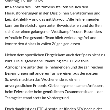
Sonntag, 15. Juni 2025
Im Rahmen des Einzelturnens stellten sie sich den 
Aktive
Herausforderungen in den Disziplinen Geräteturnen und 
Alle Riegen
Leichtathletik – und das mit Bravour. Alle Teilnehmenden 
konnten ihre Leistungen unter Beweis stellen und durften 
Schaukelring
sich über einen gelungenen Wettkampf freuen. Besonders 
erfreulich: Das gesamte Team blieb verletzungsfrei und 
Leichtathletik
konnte den Anlass in vollen Zügen geniessen.
Neben dem sportlichen Ehrgeiz kam auch der Spass nicht zu 
Gymnastik
kurz. Die ausgelassene Stimmung am ETF, die tolle 
Atmosphäre unter den Teilnehmenden und die zahlreichen 
Allround
Begegnungen mit anderen Turnvereinen aus der ganzen 
Schweiz machten das Wochenende zu einem 
unvergesslichen Erlebnis. Ob beim gemeinsamen Anfeuern, 
Jugend
beim Feiern oder beim gemütlichen Zusammensitzen – der 
Alle Riegen
Teamgeist stand stets im Vordergrund.
Doch damit ist das ETF-Abenteuer für den STV noch nicht 
Einführungsriege