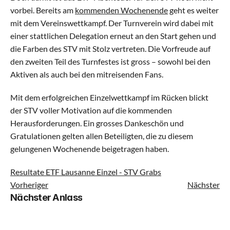
vorbei. Bereits am 
kommenden Wochenende
 geht es weiter 
mit dem Vereinswettkampf. Der Turnverein wird dabei mit 
Kinderturnen Klein
einer stattlichen Delegation erneut an den Start gehen und 
die Farben des STV mit Stolz vertreten. Die Vorfreude auf 
Kinderturnen Gross
den zweiten Teil des Turnfestes ist gross – sowohl bei den 
Aktiven als auch bei den mitreisenden Fans.
Jugi Mixed Klein
Mit dem erfolgreichen Einzelwettkampf im Rücken blickt 
der STV voller Motivation auf die kommenden 
Jugi Mixed Gross
Herausforderungen. Ein grosses Dankeschön und 
Gratulationen gelten allen Beteiligten, die zu diesem 
Geräteturnen
gelungenen Wochenende beigetragen haben.
Dance Mix Klein
Resultate ETF Lausanne Einzel - STV Grabs
Vorheriger
Nächster
Nächster Anlass
Dance Mix Gross
Leichtathletik Klein