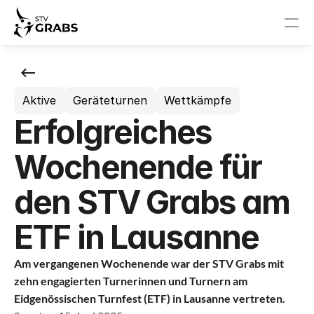
News
Aktive
Geräteturnen
Wettkämpfe
Events
Erfolgreiches
STV Grabs
Wochenende für
News
den STV Grabs am
Events
ETF in Lausanne
Vorstand
Am vergangenen Wochenende war der STV Grabs mit 
zehn engagierten Turnerinnen und Turnern am 
Sponsoren
Eidgenössischen Turnfest (ETF) in Lausanne vertreten.