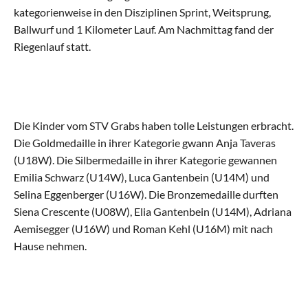
kategorienweise in den Disziplinen Sprint, Weitsprung, 
Aktive
Ballwurf und 1 Kilometer Lauf. Am Nachmittag fand der 
Alle Riegen
Riegenlauf statt.
Schaukelring
Leichtathletik
Die Kinder vom STV Grabs haben tolle Leistungen erbracht. 
Die Goldmedaille in ihrer Kategorie gwann Anja Taveras 
Gymnastik
(U18W). Die Silbermedaille in ihrer Kategorie gewannen 
Emilia Schwarz (U14W), Luca Gantenbein (U14M) und 
Selina Eggenberger (U16W). Die Bronzemedaille durften 
Allround
Siena Crescente (U08W), Elia Gantenbein (U14M), Adriana 
Aemisegger (U16W) und Roman Kehl (U16M) mit nach 
Jugend
Hause nehmen.
Alle Riegen
Einführungsriege