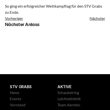
So ging ein erfolgreicher Wettkampftag für den STV Grabs 
zu Ende.
Kinderturnen Klein
Vorheriger
Nächster
Nächster Anlass
Kinderturnen Gross
Jugi Mixed Klein
Jugi Mixed Gross
Geräteturnen
Dance Mix Klein
STV GRABS
AKTIVE
News
Schaukelring
Dance Mix Gross
Events
Leichtathletik
Vorstand
Team Aerobic
Leichtathletik Klein