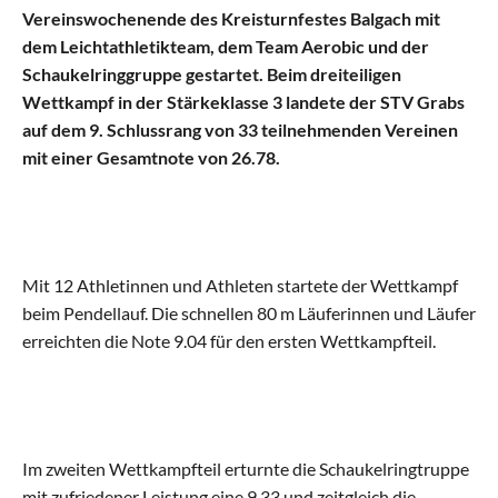
Vereinswochenende des Kreisturnfestes Balgach mit 
Aktive
dem Leichtathletikteam, dem Team Aerobic und der 
Alle Riegen
Schaukelringgruppe gestartet. Beim dreiteiligen 
Wettkampf in der Stärkeklasse 3 landete der STV Grabs 
auf dem 9. Schlussrang von 33 teilnehmenden Vereinen 
Schaukelring
mit einer Gesamtnote von 26.78.
Leichtathletik
Gymnastik
Mit 12 Athletinnen und Athleten startete der Wettkampf 
beim Pendellauf. Die schnellen 80 m Läuferinnen und Läufer 
Allround
erreichten die Note 9.04 für den ersten Wettkampfteil.
Jugend
Alle Riegen
Im zweiten Wettkampfteil erturnte die Schaukelringtruppe 
Einführungsriege
mit zufriedener Leistung eine 9.33 und zeitgleich die 