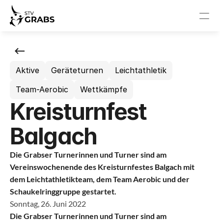
News
Aktive
Geräteturnen
Leichtathletik
Events
Team-Aerobic
Wettkämpfe
STV Grabs
Kreisturnfest
News
Balgach
Events
Die Grabser Turnerinnen und Turner sind am 
Vereinswochenende des Kreisturnfestes Balgach mit 
Vorstand
dem Leichtathletikteam, dem Team Aerobic und der 
Schaukelringgruppe gestartet.
Sponsoren
Sonntag, 26. Juni 2022
Die Grabser Turnerinnen und Turner sind am 