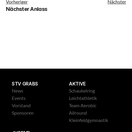
Vorheriger
Nächster
Nächster Anlass
Leichtathletik Gross
STV GRABS
AKTIVE
News
Schaukelring
Events
Leichtathletik
Vorstand
Team Aerobic
Sponsoren
Allround
Kleinfeldgymnastik