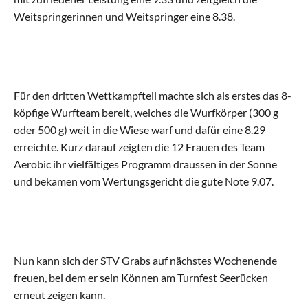
Weitspringerinnen und Weitspringer eine 8.38.
Kinderturnen Klein
Kinderturnen Gross
Für den dritten Wettkampfteil machte sich als erstes das 8-
köpfige Wurfteam bereit, welches die Wurfkörper (300 g 
Jugi Mixed Klein
oder 500 g) weit in die Wiese warf und dafür eine 8.29 
erreichte. Kurz darauf zeigten die 12 Frauen des Team 
Jugi Mixed Gross
Aerobic ihr vielfältiges Programm draussen in der Sonne 
und bekamen vom Wertungsgericht die gute Note 9.07.
Geräteturnen
Dance Mix Klein
Nun kann sich der STV Grabs auf nächstes Wochenende 
Dance Mix Gross
freuen, bei dem er sein Können am Turnfest Seerücken 
erneut zeigen kann.
Leichtathletik Klein