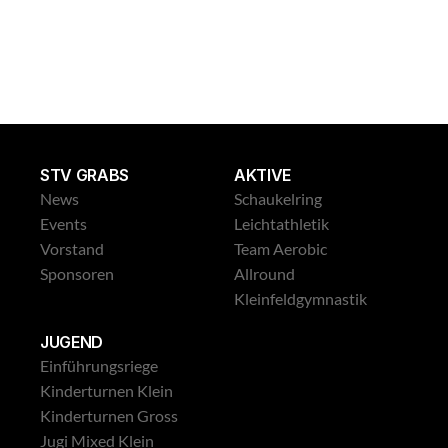
Leichtathletik Gross
STV GRABS
AKTIVE
News
Schaukelring
Events
Leichtathletik
Vorstand
Team Aerobic
Sponsoren
Allround
Kleinfeldgymnastik
JUGEND
Einführungsriege
Kinderturnen Klein
Kinderturnen Gross
Jugi Mixed Klein