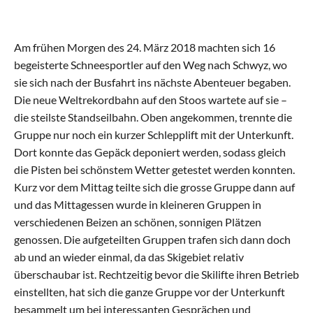
Aktive
Alle Riegen
Am frühen Morgen des 24. März 2018 machten sich 16 
begeisterte Schneesportler auf den Weg nach Schwyz, wo 
Schaukelring
sie sich nach der Busfahrt ins nächste Abenteuer begaben. 
Die neue Weltrekordbahn auf den Stoos wartete auf sie – 
die steilste Standseilbahn. Oben angekommen, trennte die 
Leichtathletik
Gruppe nur noch ein kurzer Schlepplift mit der Unterkunft. 
Dort konnte das Gepäck deponiert werden, sodass gleich 
Gymnastik
die Pisten bei schönstem Wetter getestet werden konnten. 
Kurz vor dem Mittag teilte sich die grosse Gruppe dann auf 
Allround
und das Mittagessen wurde in kleineren Gruppen in 
verschiedenen Beizen an schönen, sonnigen Plätzen 
genossen. Die aufgeteilten Gruppen trafen sich dann doch 
Jugend
ab und an wieder einmal, da das Skigebiet relativ 
Alle Riegen
überschaubar ist. Rechtzeitig bevor die Skilifte ihren Betrieb 
einstellten, hat sich die ganze Gruppe vor der Unterkunft 
besammelt um bei interessanten Gesprächen und 
Einführungsriege