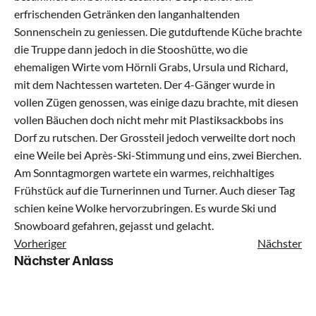
erfrischenden Getränken den langanhaltenden 
Sonnenschein zu geniessen. Die gutduftende Küche brachte 
Kinderturnen Klein
die Truppe dann jedoch in die Stooshütte, wo die 
ehemaligen Wirte vom Hörnli Grabs, Ursula und Richard, 
Kinderturnen Gross
mit dem Nachtessen warteten. Der 4-Gänger wurde in 
vollen Zügen genossen, was einige dazu brachte, mit diesen 
Jugi Mixed Klein
vollen Bäuchen doch nicht mehr mit Plastiksackbobs ins 
Dorf zu rutschen. Der Grossteil jedoch verweilte dort noch 
eine Weile bei Après-Ski-Stimmung und eins, zwei Bierchen. 
Jugi Mixed Gross
Am Sonntagmorgen wartete ein warmes, reichhaltiges 
Frühstück auf die Turnerinnen und Turner. Auch dieser Tag 
Geräteturnen
schien keine Wolke hervorzubringen. Es wurde Ski und 
Snowboard gefahren, gejasst und gelacht.
Dance Mix Klein
Vorheriger
Nächster
Nächster Anlass
Dance Mix Gross
Leichtathletik Klein