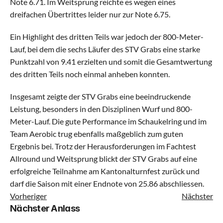
Note 6.71. Im Weitsprung reichte es wegen eines 
dreifachen Übertrittes leider nur zur Note 6.75.
Kinderturnen Klein
Ein Highlight des dritten Teils war jedoch der 800-Meter-
Lauf, bei dem die sechs Läufer des STV Grabs eine starke 
Kinderturnen Gross
Punktzahl von 9.41 erzielten und somit die Gesamtwertung 
des dritten Teils noch einmal anheben konnten.
Jugi Mixed Klein
Insgesamt zeigte der STV Grabs eine beeindruckende 
Leistung, besonders in den Disziplinen Wurf und 800-
Jugi Mixed Gross
Meter-Lauf. Die gute Performance im Schaukelring und im 
Team Aerobic trug ebenfalls maßgeblich zum guten 
Geräteturnen
Ergebnis bei. Trotz der Herausforderungen im Fachtest 
Allround und Weitsprung blickt der STV Grabs auf eine 
Dance Mix Klein
erfolgreiche Teilnahme am Kantonalturnfest zurück und 
darf die Saison mit einer Endnote von 25.86 abschliessen.
Dance Mix Gross
Vorheriger
Nächster
Nächster Anlass
Leichtathletik Klein