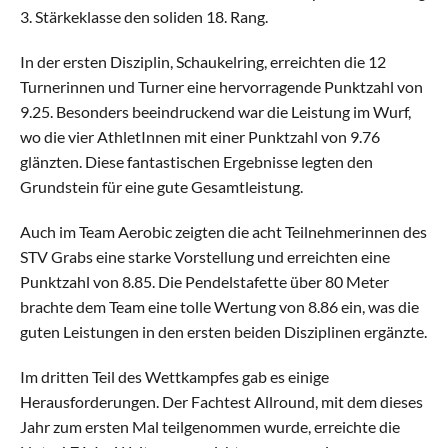
3. Stärkeklasse den soliden 18. Rang.
Aktive
Alle Riegen
In der ersten Disziplin, Schaukelring, erreichten die 12 
Turnerinnen und Turner eine hervorragende Punktzahl von 
9.25. Besonders beeindruckend war die Leistung im Wurf, 
Schaukelring
wo die vier AthletInnen mit einer Punktzahl von 9.76 
glänzten. Diese fantastischen Ergebnisse legten den 
Leichtathletik
Grundstein für eine gute Gesamtleistung.
Gymnastik
Auch im Team Aerobic zeigten die acht Teilnehmerinnen des 
STV Grabs eine starke Vorstellung und erreichten eine 
Punktzahl von 8.85. Die Pendelstafette über 80 Meter 
Allround
brachte dem Team eine tolle Wertung von 8.86 ein, was die 
guten Leistungen in den ersten beiden Disziplinen ergänzte.
Jugend
Im dritten Teil des Wettkampfes gab es einige 
Alle Riegen
Herausforderungen. Der Fachtest Allround, mit dem dieses 
Jahr zum ersten Mal teilgenommen wurde, erreichte die 
Einführungsriege