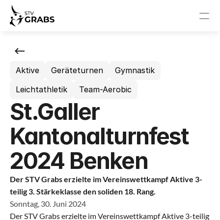
News
Aktive
Geräteturnen
Gymnastik
Events
Leichtathletik
Team-Aerobic
STV Grabs
St.Galler
News
Kantonalturnfest
Events
2024 Benken
Vorstand
Der STV Grabs erzielte im Vereinswettkampf Aktive 3-
teilig 3. Stärkeklasse den soliden 18. Rang.
Sponsoren
Sonntag, 30. Juni 2024
Der STV Grabs erzielte im Vereinswettkampf Aktive 3-teilig 