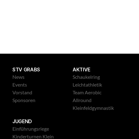
Leichtathletik Gross
STV GRABS
AKTIVE
News
Schaukelring
Events
Leichtathletik
Vorstand
Team Aerobic
Sponsoren
Allround
Kleinfeldgymnastik
JUGEND
Einführungsriege
Kinderturnen Klein