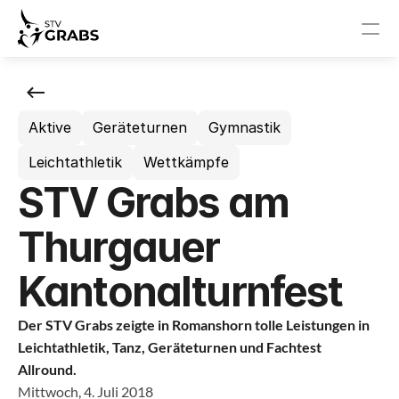
News
Aktive
Geräteturnen
Gymnastik
Events
Leichtathletik
Wettkämpfe
STV Grabs
STV Grabs am
News
Thurgauer
Events
Kantonalturnfest
Vorstand
Der STV Grabs zeigte in Romanshorn tolle Leistungen in 
Leichtathletik, Tanz, Geräteturnen und Fachtest 
Sponsoren
Allround.
Mittwoch, 4. Juli 2018