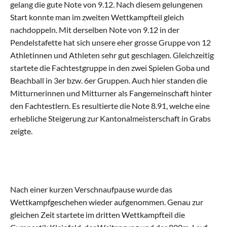
gelang die gute Note von 9.12. Nach diesem gelungenen 
Start konnte man im zweiten Wettkampfteil gleich 
Kinderturnen Klein
nachdoppeln. Mit derselben Note von 9.12 in der 
Pendelstafette hat sich unsere eher grosse Gruppe von 12 
Kinderturnen Gross
Athletinnen und Athleten sehr gut geschlagen. Gleichzeitig 
startete die Fachtestgruppe in den zwei Spielen Goba und 
Beachball in 3er bzw. 6er Gruppen. Auch hier standen die 
Jugi Mixed Klein
Mitturnerinnen und Mitturner als Fangemeinschaft hinter 
den Fachtestlern. Es resultierte die Note 8.91, welche eine 
Jugi Mixed Gross
erhebliche Steigerung zur Kantonalmeisterschaft in Grabs 
zeigte.
Geräteturnen
Dance Mix Klein
Nach einer kurzen Verschnaufpause wurde das 
Dance Mix Gross
Wettkampfgeschehen wieder aufgenommen. Genau zur 
gleichen Zeit startete im dritten Wettkampfteil die 
Leichtathletik Klein