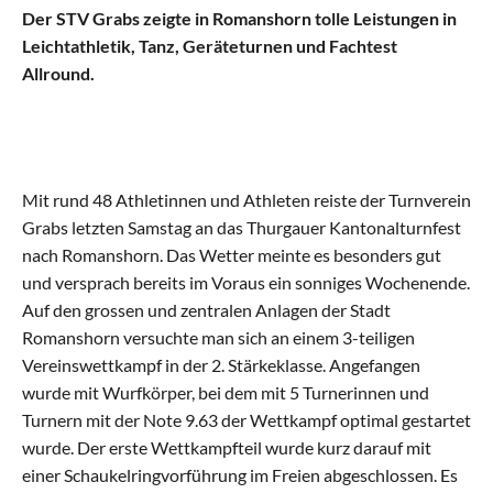
Der STV Grabs zeigte in Romanshorn tolle Leistungen in 
Aktive
Leichtathletik, Tanz, Geräteturnen und Fachtest 
Alle Riegen
Allround.
Schaukelring
Leichtathletik
Mit rund 48 Athletinnen und Athleten reiste der Turnverein 
Grabs letzten Samstag an das Thurgauer Kantonalturnfest 
Gymnastik
nach Romanshorn. Das Wetter meinte es besonders gut 
und versprach bereits im Voraus ein sonniges Wochenende. 
Auf den grossen und zentralen Anlagen der Stadt 
Allround
Romanshorn versuchte man sich an einem 3-teiligen 
Vereinswettkampf in der 2. Stärkeklasse. Angefangen 
Jugend
wurde mit Wurfkörper, bei dem mit 5 Turnerinnen und 
Turnern mit der Note 9.63 der Wettkampf optimal gestartet 
Alle Riegen
wurde. Der erste Wettkampfteil wurde kurz darauf mit 
einer Schaukelringvorführung im Freien abgeschlossen. Es 
Einführungsriege