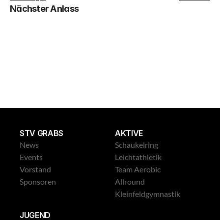
Nächster Anlass
STV GRABS
AKTIVE
News
Schaukelring
Events
Leichtathletik
Vorstand
Team Aerobic
Sponsoren
Allround
Kleinfeldgymnastik
JUGEND