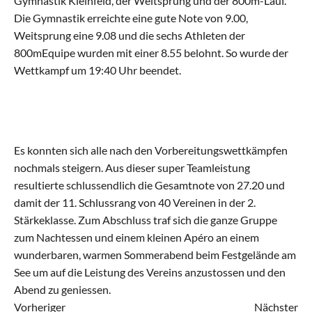
Gymnastik Kleinfeld, der Weitsprung und der 800m-Lauf. 
Die Gymnastik erreichte eine gute Note von 9.00, 
Weitsprung eine 9.08 und die sechs Athleten der 
Leichtathletik Gross
800mEquipe wurden mit einer 8.55 belohnt. So wurde der 
Wettkampf um 19:40 Uhr beendet.
Es konnten sich alle nach den Vorbereitungswettkämpfen 
nochmals steigern. Aus dieser super Teamleistung 
resultierte schlussendlich die Gesamtnote von 27.20 und 
damit der 11. Schlussrang von 40 Vereinen in der 2. 
Stärkeklasse. Zum Abschluss traf sich die ganze Gruppe 
zum Nachtessen und einem kleinen Apéro an einem 
wunderbaren, warmen Sommerabend beim Festgelände am 
See um auf die Leistung des Vereins anzustossen und den 
Abend zu geniessen.
Vorheriger
Nächster