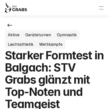
News
Aktive
Geräteturnen
Gymnastik
Events
Leichtathletik
Wettkämpfe
STV Grabs
Starker Formtest in
News
Balgach: STV
Events
Grabs glänzt mit
Vorstand
Top-Noten und
Sponsoren
Teamgeist