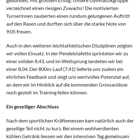
gebündelt. Mit grossem Erfolg: Unsere Gymnastikgruppe 
verzeichnet einen riesigen Zuwachs! Die motivierten 
Turnerinnen zauberten einen rundum gelungenen Auftritt 
Leichtathletik Gross
auf den Rasen und durften sich über die starke Note von 
9.05 freuen.
Auch in den weiteren leichtathletischen Disziplinen zeigten 
wir vollen Einsatz. In der Pendelstafette sprinteten wir zu 
einer soliden 8.43, und im Weitsprung landeten wir bei 
einer 8.04. Der 800m-Lauf (7.41) lieferte uns zudem ein 
ehrliches Feedback und zeigt uns wertvolles Potenzial auf, 
an dem wir im Hinblick auf die kommenden Grossanlässe 
noch gezielt im Training feilen können.
Ein geselliger Abschluss
Nach dem sportlichen Kräftemessen kam natürlich auch der 
gesellige Teil nicht zu kurz. Bei einem wohlverdienten 
kühlen Getränk liessen wir den intensiven Tag gemeinsam 