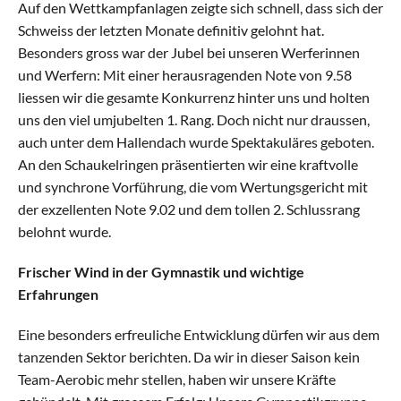
Auf den Wettkampfanlagen zeigte sich schnell, dass sich der 
Schweiss der letzten Monate definitiv gelohnt hat. 
Kinderturnen Klein
Besonders gross war der Jubel bei unseren Werferinnen 
und Werfern: Mit einer herausragenden Note von 9.58 
Kinderturnen Gross
liessen wir die gesamte Konkurrenz hinter uns und holten 
uns den viel umjubelten 1. Rang. Doch nicht nur draussen, 
auch unter dem Hallendach wurde Spektakuläres geboten. 
Jugi Mixed Klein
An den Schaukelringen präsentierten wir eine kraftvolle 
und synchrone Vorführung, die vom Wertungsgericht mit 
Jugi Mixed Gross
der exzellenten Note 9.02 und dem tollen 2. Schlussrang 
belohnt wurde.
Geräteturnen
Frischer Wind in der Gymnastik und wichtige 
Erfahrungen
Dance Mix Klein
Eine besonders erfreuliche Entwicklung dürfen wir aus dem 
Dance Mix Gross
tanzenden Sektor berichten. Da wir in dieser Saison kein 
Team-Aerobic mehr stellen, haben wir unsere Kräfte 
Leichtathletik Klein