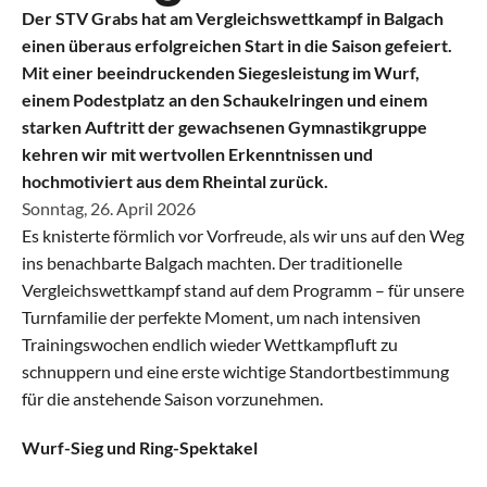
Der STV Grabs hat am Vergleichswettkampf in Balgach 
Aktive
einen überaus erfolgreichen Start in die Saison gefeiert. 
Alle Riegen
Mit einer beeindruckenden Siegesleistung im Wurf, 
einem Podestplatz an den Schaukelringen und einem 
starken Auftritt der gewachsenen Gymnastikgruppe 
Schaukelring
kehren wir mit wertvollen Erkenntnissen und 
hochmotiviert aus dem Rheintal zurück.
Leichtathletik
Sonntag, 26. April 2026
Es knisterte förmlich vor Vorfreude, als wir uns auf den Weg 
Gymnastik
ins benachbarte Balgach machten. Der traditionelle 
Vergleichswettkampf stand auf dem Programm – für unsere 
Allround
Turnfamilie der perfekte Moment, um nach intensiven 
Trainingswochen endlich wieder Wettkampfluft zu 
schnuppern und eine erste wichtige Standortbestimmung 
Jugend
für die anstehende Saison vorzunehmen.
Alle Riegen
Wurf-Sieg und Ring-Spektakel
Einführungsriege