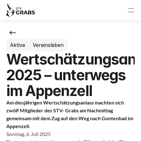
News
Aktive
Vereinsleben
Events
Wertschätzungsanl
STV Grabs
2025 – unterwegs
News
im Appenzell
Events
Am diesjährigen Wertschätzungsanlass machten sich 
Vorstand
zwölf Mitglieder des STV- Grabs am Nachmittag 
gemeinsam mit dem Zug auf den Weg nach Gontenbad im 
Appenzell.
Sponsoren
Sonntag, 6. Juli 2025