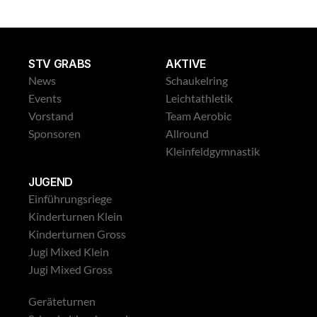
Leichtathletik Gross
STV GRABS
AKTIVE
News
Schaukelring
Events
Leichtathletik
Vorstand
Team Aerobic
Sponsoren
Allround
Kleinfeldgymnastik
JUGEND
Einführungsriege
Kinderturnen Klein
Kinderturnen Gross
Jugi Mixed Klein
Jugi Mixed Gross
Geräteturnen