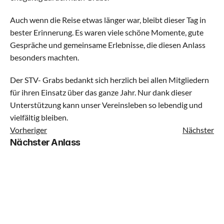
Auch wenn die Reise etwas länger war, bleibt dieser Tag in 
Kinderturnen Klein
bester Erinnerung. Es waren viele schöne Momente, gute 
Gespräche und gemeinsame Erlebnisse, die diesen Anlass 
Kinderturnen Gross
besonders machten.
Der STV- Grabs bedankt sich herzlich bei allen Mitgliedern 
Jugi Mixed Klein
für ihren Einsatz über das ganze Jahr. Nur dank dieser 
Unterstützung kann unser Vereinsleben so lebendig und 
Jugi Mixed Gross
vielfältig bleiben.
Vorheriger
Nächster
Geräteturnen
Nächster Anlass
Dance Mix Klein
Dance Mix Gross
Leichtathletik Klein