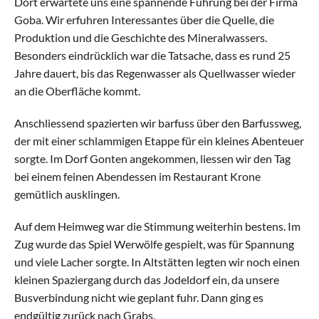
Dort erwartete uns eine spannende Führung bei der Firma 
Goba. Wir erfuhren Interessantes über die Quelle, die 
Aktive
Produktion und die Geschichte des Mineralwassers. 
Alle Riegen
Besonders eindrücklich war die Tatsache, dass es rund 25 
Jahre dauert, bis das Regenwasser als Quellwasser wieder 
Schaukelring
an die Oberfläche kommt.
Anschliessend spazierten wir barfuss über den Barfussweg, 
Leichtathletik
der mit einer schlammigen Etappe für ein kleines Abenteuer 
sorgte. Im Dorf Gonten angekommen, liessen wir den Tag 
Gymnastik
bei einem feinen Abendessen im Restaurant Krone 
gemütlich ausklingen.
Allround
Auf dem Heimweg war die Stimmung weiterhin bestens. Im 
Zug wurde das Spiel Werwölfe gespielt, was für Spannung 
Jugend
und viele Lacher sorgte. In Altstätten legten wir noch einen 
Alle Riegen
kleinen Spaziergang durch das Jodeldorf ein, da unsere 
Busverbindung nicht wie geplant fuhr. Dann ging es 
endgültig zurück nach Grabs.
Einführungsriege